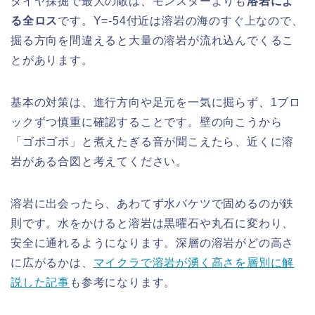
ダイヤ採掘で最大の敵は、モンスターよりも
溶岩によ
る全ロス
です。Y=-54付近は溶岩の海のすぐ上なので、
掘る方向を間違えると大量の溶岩が流れ込んでくるこ
とがあります。
基本の対策は、進行方向や足元を一気に掘らず、1ブロ
ックずつ慎重に確認することです。壁の向こうから
「ゴポゴポ」と煮えたぎる音が聞こえたら、近くに溶
岩がある合図と考えてください。
溶岩に出会ったら、あわてず水バケツで固めるのが鉄
則です。水をかけると溶岩は黒曜石や丸石に変わり、
安全に通れるようになります。深層の溶岩がどの高さ
に広がるかは、
マイクラで溶岩が湧く高さを層別に解
説した記事
も参考になります。