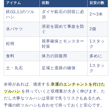
アイテム
役割
目安の数
鉄(以上)のツル
ダイヤ鉱石の回収に必
2〜3本
ハシ
須
溶岩を固めて事故を防
水バケツ
2個
ぐ
視界確保とモンスター
1スタッ
松明
対策
ク
食料
体力の回復用
多めに
1スタッ
土・丸石
足場と退路の確保
ク
余裕があれば、後述する
幸運のエンチャントを付けた
ツルハシ
を持っていくと収穫量が大きく伸びます。た
だし大事なツルハシは溶岩で失うリスクもあるため、
予備の鉄ツルハシも合わせて持っておくと安心です。