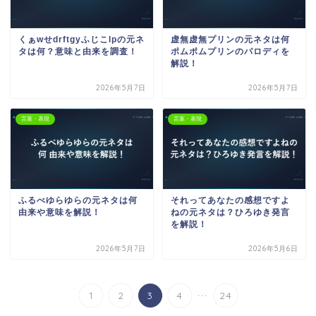
くぁwせdrftgyふじこlpの元ネ
虚無虚無プリンの元ネタは何
タは何？意味と由来を調査！
ポムポムプリンのパロディを
解説！
2026年5月7日
2026年5月7日
言葉・表現
言葉・表現
ふるべゆらゆらの元ネタは何
それってあなたの感想ですよ
由来や意味を解説！
ねの元ネタは？ひろゆき発言
を解説！
2026年5月7日
2026年5月6日
...
1
2
3
4
24