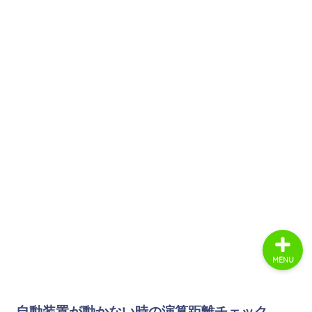
ホーム
商品レビュー
ライフスタイル
趣味・エンタメ
MENU
自動装置が動かない時の演算距離チェック