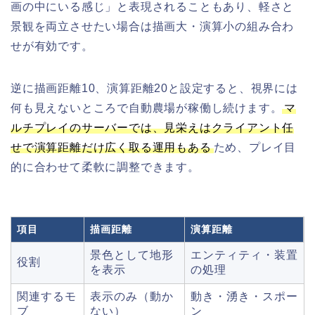
画の中にいる感じ」と表現されることもあり、軽さと
景観を両立させたい場合は描画大・演算小の組み合わ
せが有効です。
逆に描画距離10、演算距離20と設定すると、視界には
何も見えないところで自動農場が稼働し続けます。
マ
ルチプレイのサーバーでは、見栄えはクライアント任
せで演算距離だけ広く取る運用もある
ため、プレイ目
的に合わせて柔軟に調整できます。
項目
描画距離
演算距離
景色として地形
エンティティ・装置
役割
を表示
の処理
関連するモ
表示のみ（動か
動き・湧き・スポー
ブ
ない）
ン