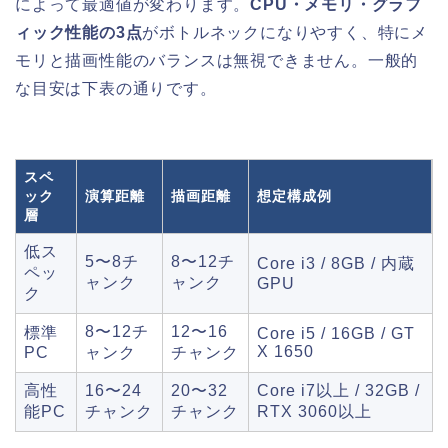
によって最適値が変わります。
CPU・メモリ・グラフ
ィック性能の3点
がボトルネックになりやすく、特にメ
モリと描画性能のバランスは無視できません。一般的
な目安は下表の通りです。
スペ
ック
演算距離
描画距離
想定構成例
層
低ス
5〜8チ
8〜12チ
Core i3 / 8GB / 内蔵
ペッ
ャンク
ャンク
GPU
ク
8〜12チ
12〜16
標準
Core i5 / 16GB / GT
X 1650
PC
ャンク
チャンク
高性
16〜24
20〜32
Core i7以上 / 32GB /
能PC
チャンク
チャンク
RTX 3060以上