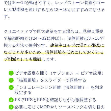
では10〜12が動きやすく、レッドストーン装置やゴー
レム製造機を運用するなら12〜16がおすすめになりま
す。
クリエイティブで巨大建築をする場合は、見栄え重視
で描画距離だけ24〜32に伸ばし、演算距離は8〜10で
抑える方法が便利です。
建築中はモブの湧きが邪魔に
なることが多いため、演算距離を低めにしておくとモ
ブ削減としても機能
します。
ビデオ設定を開く（オプション → ビデオ設定）
「描画距離」をスライダーで調整する
「シミュレーション距離（演算距離）」を別途
設定する
F3でTPSとFPSを確認しながら微調整する
必要に応じてMODやリソースパックを切り替え