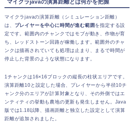
マイクラjavaの演算距離とは何かを把握
マイクラjavaの演算距離（シミュレーション距離）
は、
プレイヤーを中心に時間が進む範囲
を指定する設
定です。範囲内のチャンクではモブが動き、作物が育
ち、レッドストーン回路が稼働します。範囲外のチャ
ンクは描画されていても処理は止まり、まるで時間が
停止した背景のような状態になります。
1チャンクは16×16ブロックの縦長の柱状エリアです。
演算距離10と設定した場合、プレイヤーから半径10チ
ャンク分のエリアが計算対象となり、その外側ではエ
ンティティの挙動も農地の更新も発生しません。Java
版では1.18以降、描画距離と独立した設定として演算
距離が追加されました。