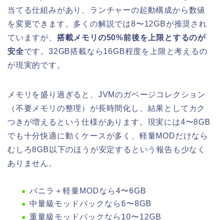
当てる仕組みがあり、ランチャーの起動構成から数値
を変更できます。多くの解説では8〜12GBが推奨され
ていますが、
搭載メモリの50%前後を上限とするのが
安全
です。32GB搭載なら16GB程度を上限と考えるの
が現実的です。
メモリを盛り過ぎると、JVMのガベージコレクション
（不要メモリの整理）が長時間化し、結果としてカク
つきが増えるという仕様があります。現実には4〜8GB
でも十分快適に動くケースが多く、軽量MODだけなら
むしろ8GB以下のほうが安定するという報告も少なく
ありません。
バニラ＋軽量MODなら4〜6GB
中量級モッドパックなら6〜8GB
重量級モッドパックなら10〜12GB