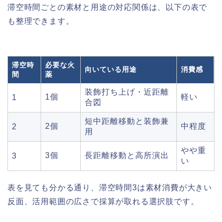
滞空時間ごとの素材と用途の対応関係は、以下の表で
も整理できます。
滞空時
必要な火
向いている用途
消費感
間
薬
装飾打ち上げ・近距離
1個
軽い
1
合図
短中距離移動と装飾兼
2個
中程度
2
用
やや重
3個
長距離移動と高所演出
3
い
表を見ても分かる通り、滞空時間3は素材消費が大きい
反面、活用範囲の広さで採算が取れる選択肢です。