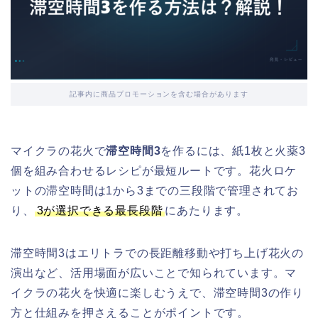
記事内に商品プロモーションを含む場合があります
マイクラの花火で
滞空時間3
を作るには、紙1枚と火薬3
個を組み合わせるレシピが最短ルートです。花火ロケ
ットの滞空時間は1から3までの三段階で管理されてお
り、
3が選択できる最長段階
にあたります。
滞空時間3はエリトラでの長距離移動や打ち上げ花火の
演出など、活用場面が広いことで知られています。マ
イクラの花火を快適に楽しむうえで、滞空時間3の作り
方と仕組みを押さえることがポイントです。