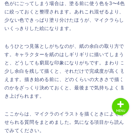
色がにごってしまう場合は、塗る前に使う色を3〜4色
に絞っておくと整理されます。あれこれ混ぜるより、
少ない色できっぱり塗り分けたほうが、マイクラらし
ホーム
いくっきりした絵になります。
商品レビュー
もうひとつ見落としがちなのが、紙の余白の取り方で
ライフスタイル
す。キャラクターを紙のはしギリギリに描いてしまう
と、どうしても窮屈な印象になりがちです。まわりに
趣味・エンタメ
少し余白を残して描くと、それだけで完成度が高く見
えます。描き始める前に、どのくらいの大きさで描く
のかをざっくり決めておくと、最後まで気持ちよく描
き上げられます。
MENU
ここからは、マイクラのイラストを描くときによく寄
せられる質問をまとめました。気になる項目から読ん
でみてください。