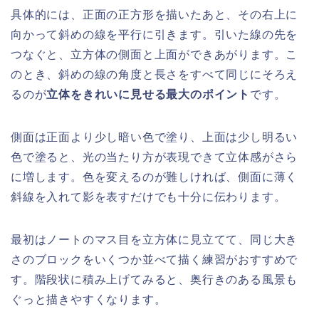
具体的には、正面の正方形を描いたあと、その右上に
向かって斜めの線を平行に引きます。引いた線の先を
つなぐと、立方体の側面と上面ができあがります。こ
のとき、斜めの線の角度と長さをすべて同じにそろえ
るのが
立体をきれいに見せる最大のポイント
です。
側面は正面より少し暗い色で塗り、上面は少し明るい
色で塗ると、光の当たり方が表現できて立体感がさら
に増します。色を変えるのが難しければ、側面に薄く
斜線を入れて影を表すだけでも十分に伝わります。
最初はノートのマス目を立方体に見立てて、同じ大き
さのブロックをいくつか並べて描く練習がおすすめで
す。階段状に積み上げてみると、奥行きのある風景も
ぐっと描きやすくなります。