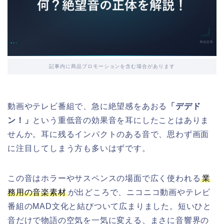
記事内に商品プロモーションを含む場合があります
動画やテレビ番組で、急に絶望感をあおる
「デデド
ン！」
という重低音の効果音を耳にしたことはありま
せんか。耳に残るインパクトのある音で、思わず画面
に注目してしまう方も多いはずです。
この音はホラーやサスペンスの場面で広く使われる
業
務用の音楽素材
が出どころで、ニコニコ動画やテレビ
番組のMAD文化と結びついて広まりました。短いひと
音だけで物語の空気を一気に変える、まさに音響界の