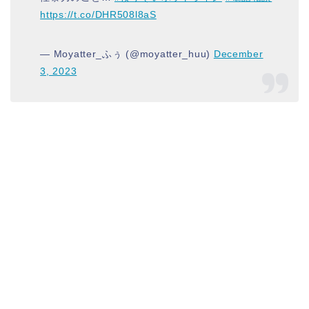
https://t.co/DHR508l8aS
— Moyatter_ふぅ (@moyatter_huu)
December
3, 2023