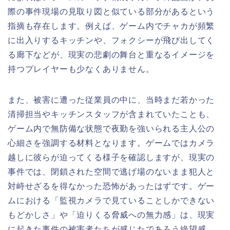
際の事件現場の見取り図と似ている部分があるという
指摘も存在します。例えば、ゲーム内でチャカが頻繁
に出入りするキッチンや、フォクシーが飛び出してく
る廊下などが、現実の悲劇の舞台と重なるイメージを
持つプレイヤーも少なくありません。
また、被害に遭った従業員の中に、当時まだ若かった
清掃担当やキッチンスタッフが含まれていたことも、
ゲーム内で無防備な状態で夜勤を強いられる主人公の
心細さを強調する材料となります。ゲームではカメラ
越しに彼らが迫ってくる様子を確認しますが、現実の
事件では、閉鎖された空間で逃げ場のないまま犯人と
対峙せざるを得なかった恐怖があったはずです。ゲー
ムにおける「監視カメラで見ていることしかできない
もどかしさ」や「迫りくる脅威への無力感」は、現実
に起きた事件の被害者たちが感じたであろう絶望感