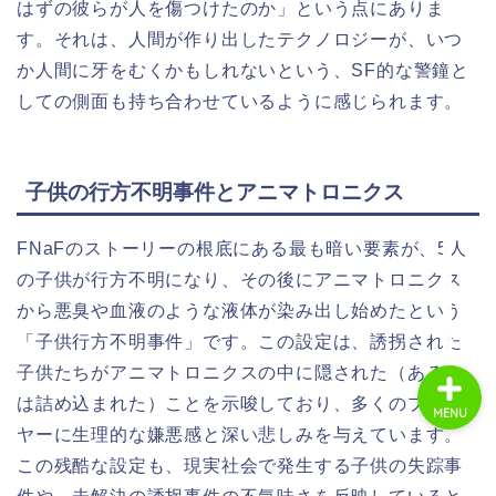
はずの彼らが人を傷つけたのか」という点にありま
す。それは、人間が作り出したテクノロジーが、いつ
か人間に牙をむくかもしれないという、SF的な警鐘と
ホーム
しての側面も持ち合わせているように感じられます。
商品レビュー
子供の行方不明事件とアニマトロニクス
ライフスタイル
FNaFのストーリーの根底にある最も暗い要素が、5人
趣味・エンタメ
の子供が行方不明になり、その後にアニマトロニクス
から悪臭や血液のような液体が染み出し始めたという
「子供行方不明事件」です。この設定は、誘拐された
子供たちがアニマトロニクスの中に隠された（あるい
は詰め込まれた）ことを示唆しており、多くのプレイ
MENU
ヤーに生理的な嫌悪感と深い悲しみを与えています。
この残酷な設定も、現実社会で発生する子供の失踪事