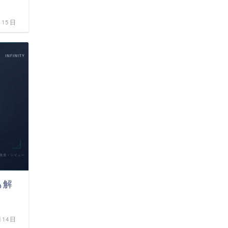
月15日
も解
月14日