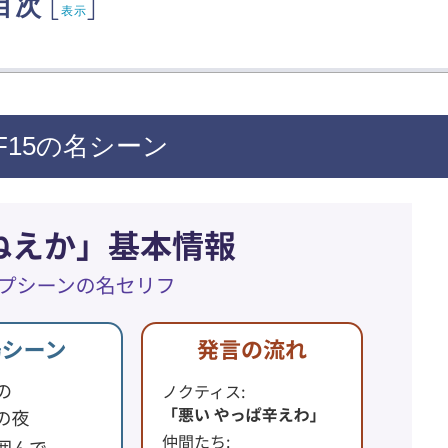
目次
[
]
表示
15の名シーン