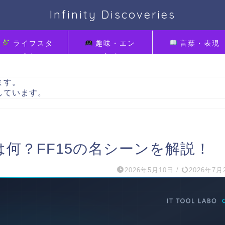
Infinity Discoveries
ライフスタ
趣味・エン
言葉・表現
イル
タメ
ます。
しています。
何？FF15の名シーンを解説！
2026年5月10日
/
2026年7月