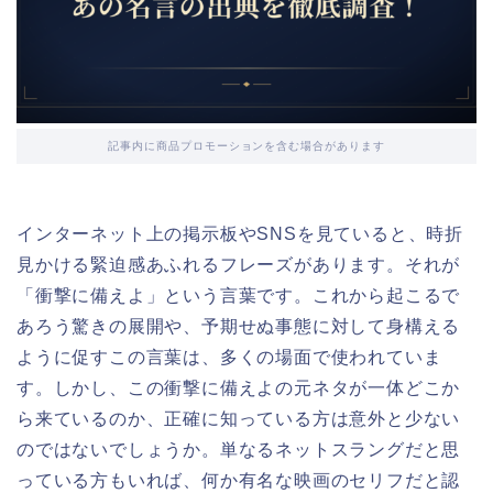
記事内に商品プロモーションを含む場合があります
インターネット上の掲示板やSNSを見ていると、時折
見かける緊迫感あふれるフレーズがあります。それが
「衝撃に備えよ」という言葉です。これから起こるで
あろう驚きの展開や、予期せぬ事態に対して身構える
ように促すこの言葉は、多くの場面で使われていま
す。しかし、この衝撃に備えよの元ネタが一体どこか
ら来ているのか、正確に知っている方は意外と少ない
のではないでしょうか。単なるネットスラングだと思
っている方もいれば、何か有名な映画のセリフだと認