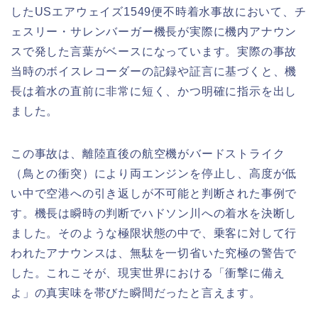
したUSエアウェイズ1549便不時着水事故において、チ
ェスリー・サレンバーガー機長が実際に機内アナウン
スで発した言葉がベースになっています。実際の事故
当時のボイスレコーダーの記録や証言に基づくと、機
長は着水の直前に非常に短く、かつ明確に指示を出し
ました。
この事故は、離陸直後の航空機がバードストライク
（鳥との衝突）により両エンジンを停止し、高度が低
い中で空港への引き返しが不可能と判断された事例で
す。機長は瞬時の判断でハドソン川への着水を決断し
ました。そのような極限状態の中で、乗客に対して行
われたアナウンスは、無駄を一切省いた究極の警告で
した。これこそが、現実世界における「衝撃に備え
よ」の真実味を帯びた瞬間だったと言えます。