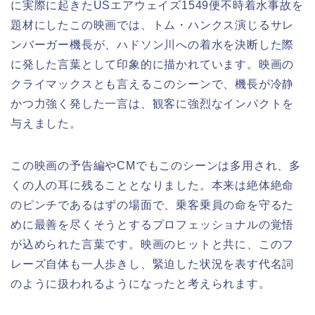
に実際に起きたUSエアウェイズ1549便不時着水事故を
題材にしたこの映画では、トム・ハンクス演じるサレ
ンバーガー機長が、ハドソン川への着水を決断した際
に発した言葉として印象的に描かれています。映画の
クライマックスとも言えるこのシーンで、機長が冷静
かつ力強く発した一言は、観客に強烈なインパクトを
与えました。
この映画の予告編やCMでもこのシーンは多用され、多
くの人の耳に残ることとなりました。本来は絶体絶命
のピンチであるはずの場面で、乗客乗員の命を守るた
めに最善を尽くそうとするプロフェッショナルの覚悟
が込められた言葉です。映画のヒットと共に、このフ
レーズ自体も一人歩きし、緊迫した状況を表す代名詞
のように扱われるようになったと考えられます。