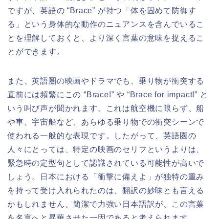
ですが、英語の “Brace” が持つ「体を固めて防御す
る」という身体的な動作のニュアンスを含んでいるこ
とを理解しておくと、より深く言葉の意味を捉えるこ
とができます。
また、英語圏の映画やドラマでも、乗り物が衝突する
直前には頻繁にこの “Brace!” や “Brace for impact!” と
いう叫び声が聞かれます。これは航空機に限らず、船
や車、宇宙船など、あらゆる乗り物での衝突シーンで
使われる一般的な表現です。したがって、英語圏の
人々にとっては、特定の映画のセリフというよりは、
緊急時の定型句として認識されている可能性が高いで
しょう。日本における「衝撃に備えよ」が独特の重み
を持って受け入れられたのは、翻訳の妙味とも言える
かもしれません。簡潔で力強い日本語訳が、この言葉
を名言へと昇華させた一因であると考えられます。