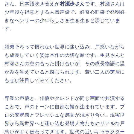
さん、日本語吹き替えが
村瀬歩さん
です。村瀬さんは
少年役を得意とする人気声優で、好奇心旺盛で発明好
きなヘンリーの少年らしさを生き生きと演じていま
す。
姉弟そろって慣れない世界に迷い込み、戸惑いながら
も成長していく姿は本作の大切な軸です。生見さんと
村瀬さんの息の合った掛け合いが、その成長物語に温
かみを添えていると感じられます。若い二人の芝居に
もぜひ注目してみてください。
専業の声優と、俳優やタレントが同じ画面で共演する
ことで、声のトーンに自然な幅が生まれています。プ
ロの安定感とフレッシュな感覚が混ざり合い、現実世
界から異世界へと迷い込む登場人物たちのリアルな戸
惑いがよく伝わってきます。世代の近いキャラクター