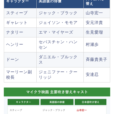
キャラクター
英語版の俳優
替え
スティーブ
ジャック・ブラック
山寺宏一
ギャレット
ジェイソン・モモア
安元洋貴
ナタリー
エマ・マイヤーズ
生見愛瑠
セバスチャン・ハン
ヘンリー
村瀬歩
セン
ダニエル・ブルック
ドーン
斉藤貴美子
ス
マーリーン副
ジェニファー・クー
安達忍
校長
リッジ