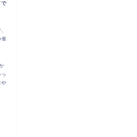
ドで
。
で、
の省
か
いっ
来や