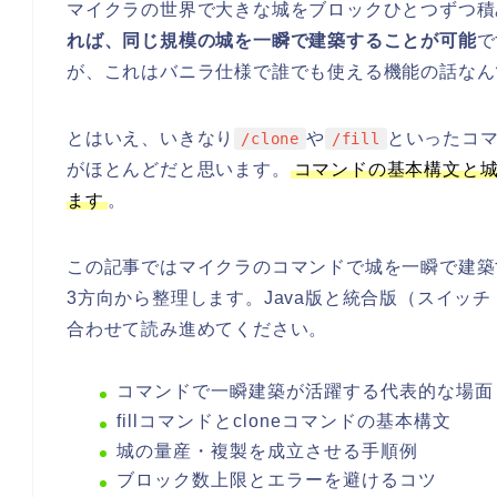
マイクラの世界で大きな城をブロックひとつずつ積
れば、同じ規模の城を一瞬で建築することが可能
で
が、これはバニラ仕様で誰でも使える機能の話なん
とはいえ、いきなり
や
といったコ
/clone
/fill
がほとんどだと思います。
コマンドの基本構文と
ます
。
この記事ではマイクラのコマンドで城を一瞬で建築
3方向から整理します。Java版と統合版（スイッ
合わせて読み進めてください。
コマンドで一瞬建築が活躍する代表的な場面
fillコマンドとcloneコマンドの基本構文
城の量産・複製を成立させる手順例
ブロック数上限とエラーを避けるコツ