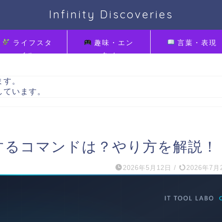
Infinity Discoveries
ライフスタ
趣味・エン
言葉・表現
イル
タメ
ます。
しています。
するコマンドは？やり方を解説！
2026年5月12日
/
2026年7月